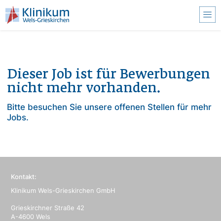
Accesskey
Accesskey
Accesskey
Zum Inhalt springen
Zum Hauptmenü springen
Zur Suche springen
[3]
[1]
[2]
Nav
Dieser Job ist für Bewerbungen
nicht mehr vorhanden.
Bitte besuchen Sie unsere
offenen Stellen
für mehr
Jobs.
Direkt zum Inhalt
Kontakt:
Klinikum Wels-Grieskirchen GmbH
Grieskirchner Straße 42
A-4600 Wels